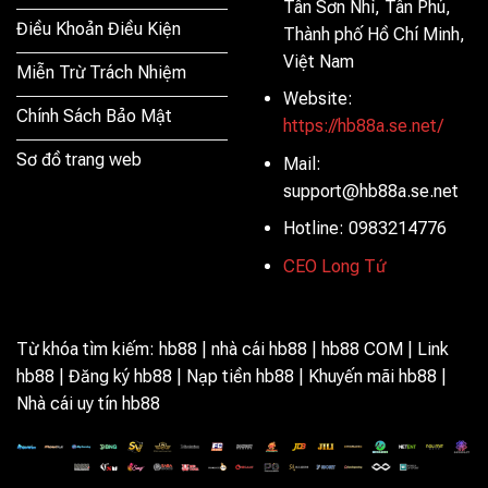
Tân Sơn Nhì, Tân Phú,
Điều Khoản Điều Kiện
Thành phố Hồ Chí Minh,
Việt Nam
Miễn Trừ Trách Nhiệm
Website:
Chính Sách Bảo Mật
https://hb88a.se.net/
Sơ đồ trang web
Mail:
support@hb88a.se.net
Hotline:
0983214776
CEO Long Tứ
Từ khóa tìm kiếm: hb88 | nhà cái hb88 | hb88 COM | Link
hb88 | Đăng ký hb88 | Nạp tiền hb88 | Khuyến mãi hb88 |
Nhà cái uy tín hb88