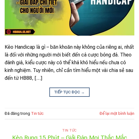
Kèo Handicap là gì – băn khoăn này không của riêng ai, nhất
là đối với những người mới biết đến cá cược bóng đá. Theo
đánh giá, kiểu cược này có thể khá khó hiểu nếu chưa có
kinh nghiệm. Tuy nhiên, chỉ cần tìm hiểu một vài chia sẻ sau
đến từ HB88, […]
TIẾP TỤC ĐỌC
→
Đã đăng trong
Tin tức
Để lại một bình luận
TIN TỨC
Kèo Rung 15 Phút – Giải Đáp Mọi Thắc Mắc