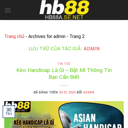
Chuyển
đến
nội
dung
Trang chủ
-
Archives for admin
-
Trang 2
LƯU TRỮ CỦA TÁC GIẢ:
ADMIN
TIN TỨC
Kèo Handicap Là Gì – Bật Mí Thông Tin
Bạn Cần Biết
ĐÃ ĐĂNG TRÊN
30.01.2026
BỞI
ADMIN
30
Th1